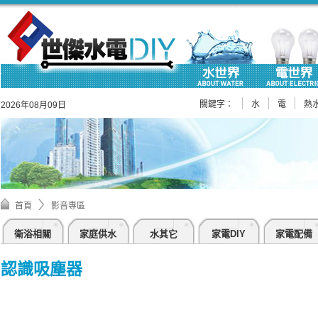
關鍵字：
水
電
熱
2026年08月09日
首頁
影音專區
衛浴相關
家庭供水
水其它
家電DIY
家電配備
認識吸塵器