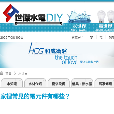
關鍵字：
水
電
熱
2026年08月09日
首頁
水世界
水知識
水材介紹
衛浴設備
爐具、熱水器
居家修繕
家裡常見的電元件有哪些？