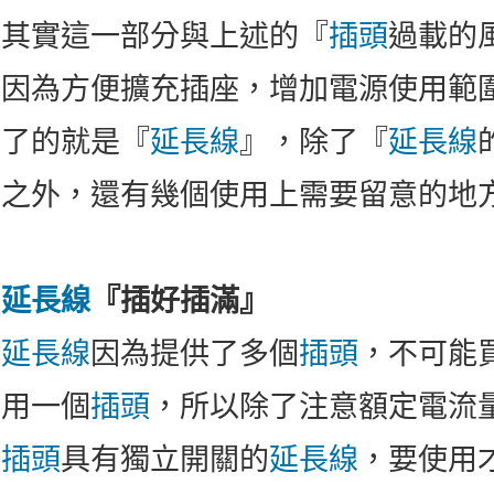
其實這一部分與上述的『
插頭
過載的
因為方便擴充插座，增加電源使用範
了的就是『
延長線
』，除了『
延長線
之外，還有幾個使用上需要留意的地
延長線
『插好插滿』
延長線
因為提供了多個
插頭
，不可能
用一個
插頭
，所以除了注意額定電流
插頭
具有獨立開關的
延長線
，要使用