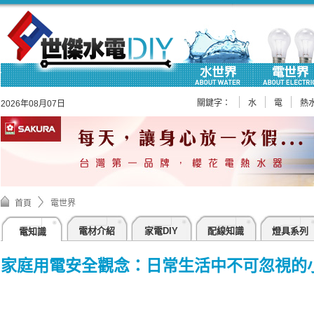
關鍵字：
水
電
熱
2026年08月07日
首頁
電世界
電材介紹
家電DIY
配線知識
燈具系列
電知識
家庭用電安全觀念：日常生活中不可忽視的