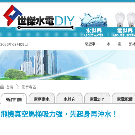
關鍵字：
水
電
熱
2026年08月09日
首頁
影音專區
家庭供水
水其它
家電DIY
家電配備
衛浴相關
飛機真空馬桶吸力強，先起身再沖水！