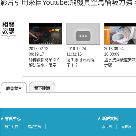
影片引用來自Youtube:
飛機真空馬桶吸力強
2017-02-12
2016-12-24
2016-09-24
09:19:17
11:31:15
10:08:09
師傅教你簡單DIY
衛生紙可丟馬桶
溫水洗淨便座安裝
解決漏水、阻塞
了！？
步驟
留下建議
臉書留言
會員中心
新鮮資訊
新手註冊
忘記密碼
水世界
電世界