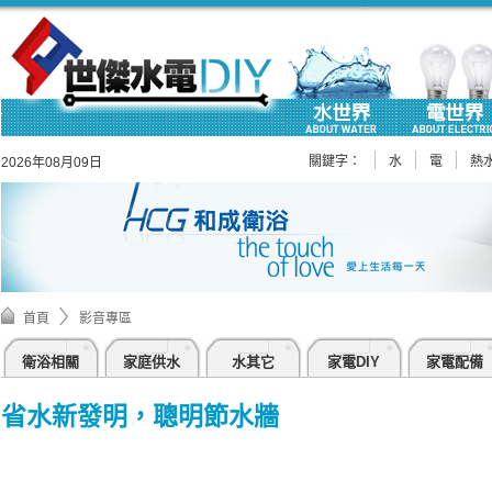
關鍵字：
水
電
熱
2026年08月09日
首頁
影音專區
衛浴相關
家庭供水
水其它
家電DIY
家電配備
省水新發明，聰明節水牆