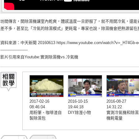
坊間傳言，開除濕機讓室內乾爽，體感溫度一旦舒服了，就不用開冷氣，還能
差不多，甚至比「冷氣的除濕模式」更耗電，專家也說，除濕機會把熱源留在
資料來源：中天新聞 20160613
https://www.youtube.com/watch?v=_H74Gb-e
----------------------
影片引用來自Youtube:
實測除濕機vs.冷氣機
2017-02-16
2016-10-15
2016-08-27
08:46:04
19:44:18
14:31:22
用粉筆、咖啡渣自
DIY除溼小物
實測冷氣機和除濕
製除濕包
機耗電量