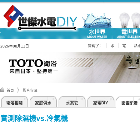
關鍵字：
水
電
熱
2026年08月11日
首頁
影音專區
衛浴相關
家庭供水
水其它
家電DIY
家電配備
實測除濕機vs.冷氣機