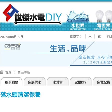
關鍵字：
水
電
熱
2026年08月09日
首頁
影音專區
家庭供水
水其它
家電DIY
家電配備
衛浴相關
落水頭清潔保養