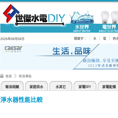
關鍵字：
水
電
熱
2026年08月09日
首頁
影音專區
衛浴相關
家庭供水
水其它
家電DIY
家電配備
淨水器性能比較