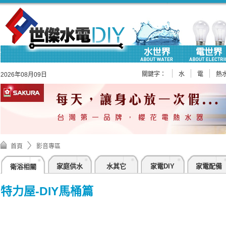
關鍵字：
水
電
熱
2026年08月09日
首頁
影音專區
家庭供水
水其它
家電DIY
家電配備
衛浴相關
特力屋-DIY馬桶篇