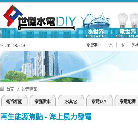
關鍵字：
水
電
熱
2026年08月09日
首頁
影音專區
衛浴相關
家庭供水
水其它
家電DIY
家電配備
再生能源焦點 - 海上風力發電