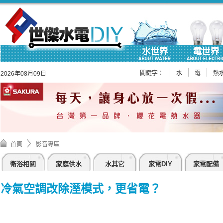
關鍵字：
水
電
熱
2026年08月09日
首頁
影音專區
衛浴相關
家庭供水
水其它
家電DIY
家電配備
冷氣空調改除溼模式，更省電？