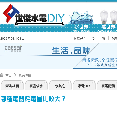
關鍵字：
水
電
熱
2026年08月08日
首頁
影音專區
衛浴相關
家庭供水
水其它
家電DIY
家電配備
哪種電器耗電量比較大？