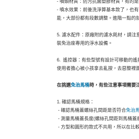
- 噴頭材質：防污抗菌塑膠材質，有的
- 噴水效果：前後洗淨算基本款了，也
能，大部份都有段數調整。進階一點的就
5. 濾水配件：原廠附的濾水耗材，請
裝免治座專用的淨水設備。
6. 遙控器：有些型號有設計可移動的
使用者擔心被小孩拿去亂按，去惡整裡
在挑選
免治馬桶
時，有些注意事項需要
1. 確認馬桶規格：
- 確認馬桶蓋螺絲孔間距是否符合
免治
- 測量馬桶蓋長度(螺絲孔間距到馬桶蓋
- 方型和圓形的款式不共用，所以在比