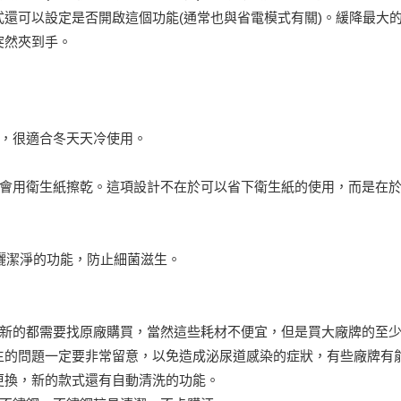
還可以設定是否開啟這個功能(通常也與省電模式有關)。緩降最大
突然夾到手。
低，很適合冬天天冷使用。
是會用衛生紙擦乾。這項設計不在於可以省下衛生紙的使用，而是在
噴灑潔淨的功能，防止細菌滋生。
換新的都需要找原廠購買，當然這些耗材不便宜，但是買大廠牌的至
生的問題一定要非常留意，以免造成泌尿道感染的症狀，有些廠牌有
更換，新的款式還有自動清洗的功能。