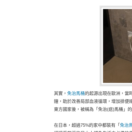
其實，
免治馬桶
的起源出現在歐洲，當
鐘，助於改善局部血液循環，增加排便
東方國家後，被稱為「免治(痣)馬桶」
在日本，超過75%的家中都裝有「
免治