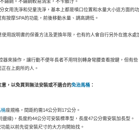
是不鏽鋼。不鏽鋼較易清潔，不卡髒汙。
有分女用洗淨和兒童洗淨，基本上都是噴口位置和水量大小這方面的
有按摩SPA的功能，前後移動水量、調高調低。
注意使用說明書的保養方法及更換年限，也有的人會自行另外在進水處
遙控器來操作，讓行動不便年長者不用特別轉身彎腰查看按鍵，但有些
面正在上廁所的人。
注意，以免買到無法安裝或不適合的
免治馬桶
：
馬桶
座規格，間距約需14公分到17公分。
前邊緣)，長度約44公分可安裝標準型，長度47公分需安裝加長型。
較功能以前先從安裝尺寸的大方向開始找。