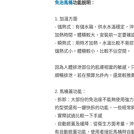
免治馬桶
功能說明：
1. 加溫方面
- 儲熱式：有儲水箱，供水水溫穩定，
加熱時間。體積較大，安裝前一定要確
- 瞬熱式：用時才加熱，水溫比較不易
儲熱式小。體積較小，比較不佔空間。
因為人體排泄部位的肌膚相當的敏感，
順暢排泄，若在預算允許內，還是較推
2. 馬桶蓋功能：
- 拆卸：大部份的免治座不能夠使用強
的型號還有一鍵快拆的功能，一些經常
- 實際試過比較一下手感
- 自動掀蓋及緩降：從衛生方面考量，
有自動掀蓋功能，使用者接近馬桶時自動