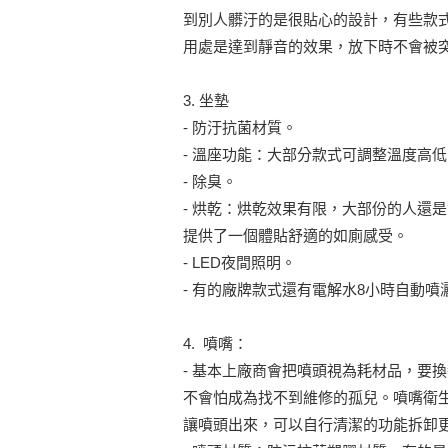
到別人髒汙的是很貼心的設計，有些款式
用處是達到靜音的效果，放下時不會被
3. 坐墊
- 防汙抗菌材質。
- 溫座功能：大部分款式可調整溫度高
- 除臭。
- 烘乾：烘乾效果有限，大部份的人還
提供了一個體貼舒適的如廁感受。
- LED夜間照明。
- 有的廠牌款式還有電解水8小時自動
4. 噴嘴：
- 基本上廠商會把噴頭視為耗材品，要
不會怕成為找不到維修的孤兒。噴嘴衛
讓噴頭出來，可以自行清潔的功能拆卸