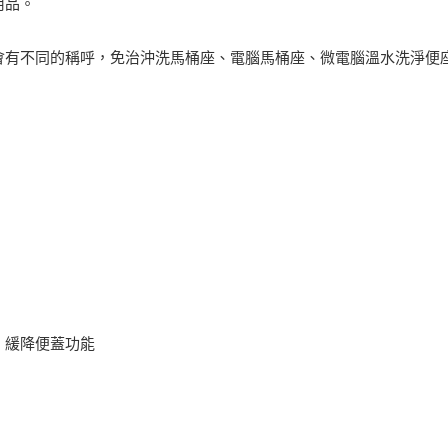
用品。
會有不同的稱呼，免治沖洗馬桶座、電腦馬桶座、微電腦溫水洗淨便
、緩降便蓋功能