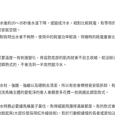
沖水後約20～35秒後水溫下降，或變成冷水。相對比較耗電，有等待
認安裝空間。
控制有時出水會不夠熱。使用中的耗電功率較高，待機時的耗電量會
只要溫度一有刺激變化，骨盆腔底部的肌肉就會不自主收縮，就沒辦
薦瞬熱式的，不會洗到一半突然變冷水。
力水柱、強酸、強鹼以及硬刷去清潔，所以有些會標榜易安裝拆卸，
刷洗馬桶主體的愛乾淨的客人會願意多花費一些挑選此類型款式。
沖水時務必要讓馬桶蓋子蓋住，免得細菌飛濺得滿屋都是。有的款式
掀起來(大部份是採用紅外線技術)，對於行動較緩慢的長者或是怕