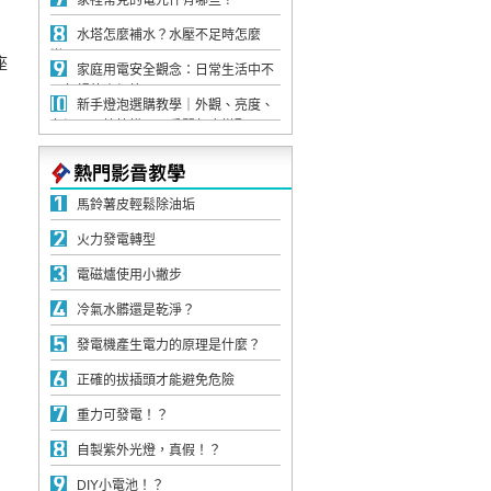
家裡常見的電元件有哪些？
水塔怎麼補水？水壓不足時怎麼
辦？
座
家庭用電安全觀念：日常生活中不
可忽視的小細節
新手燈泡選購教學｜外觀、亮度、
色溫，一篇搞懂不同房間怎麼搭配
馬鈴薯皮輕鬆除油垢
火力發電轉型
電磁爐使用小撇步
冷氣水髒還是乾淨？
發電機產生電力的原理是什麼？
正確的拔插頭才能避免危險
重力可發電！？
自製紫外光燈，真假！？
DIY小電池！？