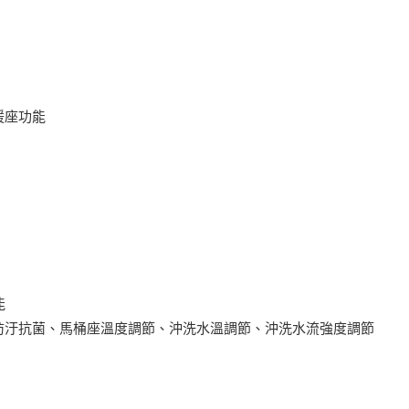
暖座功能
能
防汙抗菌、馬桶座溫度調節、沖洗水溫調節、沖洗水流強度調節