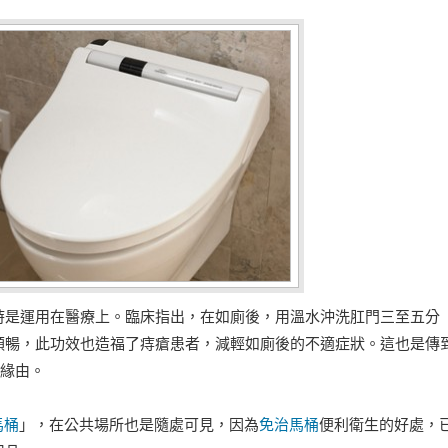
時是運用在醫療上。臨床指出，在如廁後，用溫水沖洗肛門三至五分
順暢，此功效也造福了痔瘡患者，減輕如廁後的不適症狀。這也是傳
的緣由。
馬桶
」，在公共場所也是隨處可見，因為
免治馬桶
便利衛生的好處，