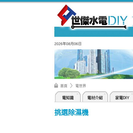
2026年08月06日
首頁
電世界
電知識
電材介紹
家電DIY
挑選除濕機