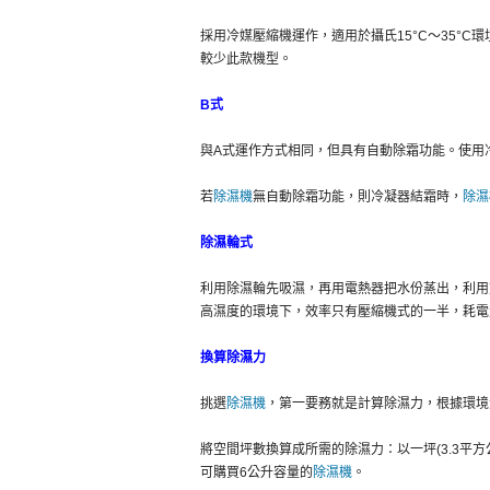
採用冷媒壓縮機運作，適用於攝氏15°C～35°
較少此款機型。
B式
與A式運作方式相同，但具有自動除霜功能。使用冷
若
除濕機
無自動除霜功能，則冷凝器結霜時，
除濕
除濕輪式
利用除濕輪先吸濕，再用電熱器把水份蒸出，利用
高濕度的環境下，效率只有壓縮機式的一半，耗電
換算除濕力
挑選
除濕機
，第一要務就是計算除濕力，根據環境
將空間坪數換算成所需的除濕力：以一坪(3.3平方公尺)每
可購買6公升容量的
除濕機
。