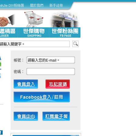
hihJie DIY粉絲團
關於我們
新手註冊
帳號：
密碼：