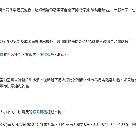
C環境。若冬季溫度過低，壓縮機運作功率可能會下降或停擺(散熱器結霜)，一般市面上也
媒將空氣冷凝成水滴後排出機外，適用於攝氏5°C~35°C環境。較適合台灣環境。
機
就無法運作，故市面上
除濕機
多為B式。
室內空氣來冷凝析出水滴。優點是不用冷媒比較環保，但因為用電熱器加熱，如果是
量卻比壓縮機的高。
大小不同，所需要的
除濕機
機種也不同。
天可以除濕0.24公升來計算，例如室內面積為8坪，3.3 * 8 * 1.24 = 6.336，建