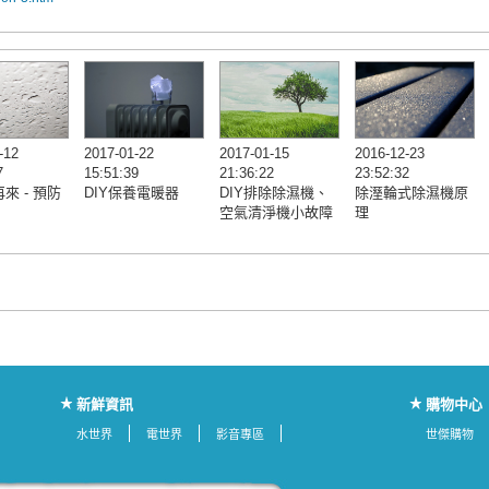
-12
2017-01-22
2017-01-15
2016-12-23
7
15:51:39
21:36:22
23:52:32
來 - 預防
DIY保養電暖器
DIY排除除濕機、
除溼輪式除濕機原
空氣清淨機小故障
理
新鮮資訊
購物中心
水世界
電世界
影音專區
世傑購物