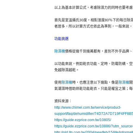
以上為基本計算公式，考慮除濕力的同時也要考慮
首先是室溫攝氏30度，相對溼度80％下的每日除
者居多，所以計算方式也依此為準則，一般來說，
功能挑選
除濕機
價格從幾千到幾萬都有，差別不外乎品牌、
以功能來說，例如乾衣功能、定時、防霉防螨、空
免越除濕越乾。
使用
除濕機
時，也應注意以下幾點，像是
除濕機
開
氣潮濕時借助烘乾功能乾衣，只能是權宜之策；每
資料來源：
http://www.chimei.com.tw/service/product-
support/faq/dehumidifier/74D72A7D719F4F
https://guide.ezprice.com.tw/10805/
https://guide.ezprice.com.tw/10886/?utm_sou
http://old.ltn.com.tw/2004/new/feb/15/life/informa