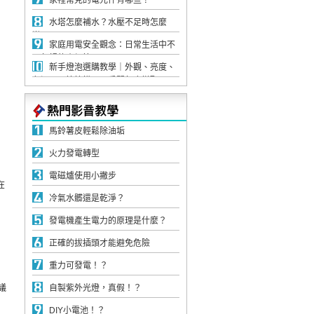
家裡常見的電元件有哪些？
水塔怎麼補水？水壓不足時怎麼
辦？
家庭用電安全觀念：日常生活中不
可忽視的小細節
新手燈泡選購教學｜外觀、亮度、
色溫，一篇搞懂不同房間怎麼搭配
馬鈴薯皮輕鬆除油垢
火力發電轉型
電磁爐使用小撇步
在
冷氣水髒還是乾淨？
發電機產生電力的原理是什麼？
正確的拔插頭才能避免危險
重力可發電！？
議
自製紫外光燈，真假！？
DIY小電池！？