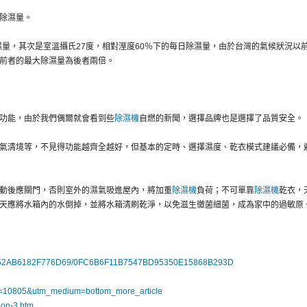
除濕量。
濕量，其次是室溫攝氏27度，相對溼度60％下的每日除濕量，由於台灣的氣候狀況以
前者的最大除濕量為後者兩倍。
功能，由於我們偶爾就會看到些
除濕機
自燃的新聞，選擇品牌也是選擇了品質安全。
氣清境等，不見得功能越齊全越好，但基本的定時、選擇濕度、乾衣模式建議必備，
動後應關門，否則室外的濕氣吸進屋內，將加重
除濕機
負荷；不可單靠
除濕機
乾衣，
天應將水箱內的水倒掉，並將水箱清刷乾淨，以免滋生黴菌細菌，成為家中的過敏原
F8B52AB6182F776D69/0FC6B6F11B7547BD95350E15868B293D
rce=10805&utm_medium=bottom_more_article
tion-3.htm