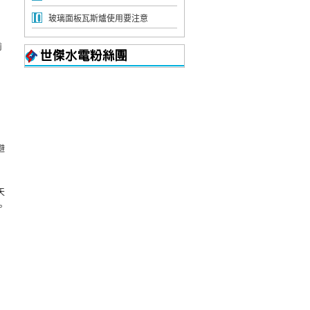
玻璃面板瓦斯爐使用要注意
前
避
天
。