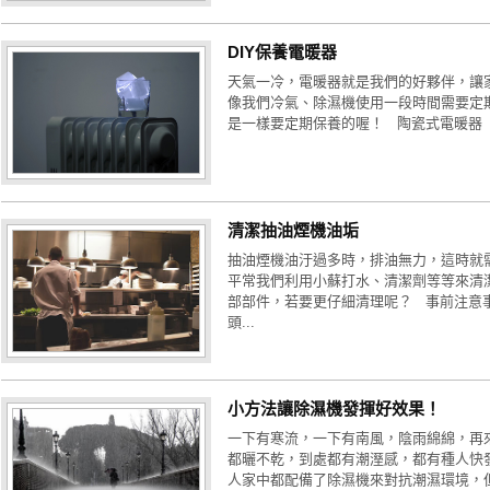
DIY保養電暖器
天氣一冷，電暖器就是我們的好夥伴，讓
像我們冷氣、除濕機使用一段時間需要定
是一樣要定期保養的喔！ 陶瓷式電暖器 
清潔抽油煙機油垢
抽油煙機油汙過多時，排油無力，這時就
平常我們利用小蘇打水、清潔劑等等來清
部部件，若要更仔細清理呢？ 事前注意
頭...
小方法讓除濕機發揮好效果！
一下有寒流，一下有南風，陰雨綿綿，再
都曬不乾，到處都有潮溼感，都有種人快
人家中都配備了除濕機來對抗潮濕環境，