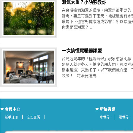
濕氣太重？小訣竅教你
在台灣這個潮濕的環境，除濕是很重要的
發霉，要是再遇到下雨天，地板還會有水
環境下，也會對健康造成影響！所以除溼
你家是否潮濕？ ...
一次搞懂電暖器類型
台灣這幾年的「極端氣候」現象愈發明顯
是夏天就是冬天。怕冷的朋友們，可以考
稱電暖爐）來過冬了。以下我們就介紹一
類囉！ 電暖器選購...
會員中心
新鮮資訊
新手註冊
忘記密碼
水世界
電世界