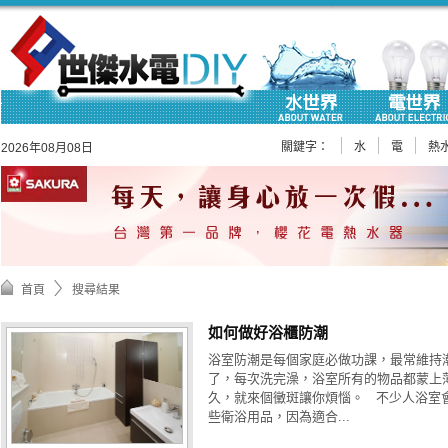
關鍵字：
水
電
熱
2026年08月08日
首頁
搜尋結果
如何做好浴櫃防潮
浴室防潮是每個家庭必做功課，最常維持
了，每次洗完澡，浴室所有的物品都蒙上
久，就來個黴斑讓你煩惱。 不少人浴室
些衛浴用品，因為適合...