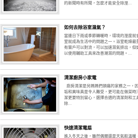
的新聞時有所聞，怎麼才能安全除溼...
如何去除浴室濕氣？
當連日下雨或季節轉暖時，環境的溼度就
室就成為生活中的問題之一。浴室乾燥最
有窗戶可以對流，可以加速濕氣排出，但
以使用輔助工具來改善潮濕的問題。...
清潔廚房小家電
廚房清潔是另媽媽們頭痛的家務之一，因
垢和異味真是令人難受，更可能在做菜時
潔更要特別留心，選擇合適的清潔劑和工
除...
快速清潔電扇
進入冬天之後，雖然偶爾還是天氣較溫暖