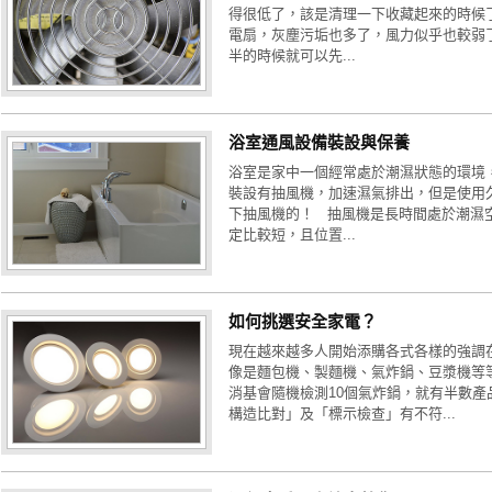
得很低了，該是清理一下收藏起來的時候
電扇，灰塵污垢也多了，風力似乎也較弱
半的時候就可以先...
浴室通風設備裝設與保養
浴室是家中一個經常處於潮濕狀態的環境
裝設有抽風機，加速濕氣排出，但是使用
下抽風機的！ 抽風機是長時間處於潮濕
定比較短，且位置...
如何挑選安全家電？
現在越來越多人開始添購各式各樣的強調
像是麵包機、製麵機、氣炸鍋、豆漿機等
消基會隨機檢測10個氣炸鍋，就有半數產
構造比對」及「標示檢查」有不符...