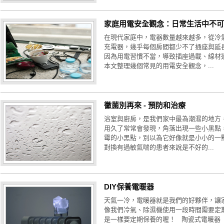
家庭用電安全觀念：日常生活中不可
在現代家庭中，電器數量越來越多，從冷
充電器，幾乎每個房間都少不了插座與延
因為用電習慣不當，導致插座過載、線材
本文整理幾個常見的用電安全觀念，...
黴菌別再來 - 預防和治療
浴室與廚房，是我們家中最為潮濕的地方
用久了常常會發現，角落出現一些小黑點
霉的小黑點，別以為它好像就是小小的一
對換有過敏氣喘的患者來說是不好的...
DIY保養電暖器
天氣一冷，電暖器就是我們的好夥伴，讓
像我們冷氣、除濕機使用一段時間需要定
是一樣要定期保養的喔！ 陶瓷式電暖器 