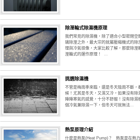
除溼輪式除濕機原理
我們常見的除濕機，除了適合小型密閉空
璃除溼之外，最大宗的就屬壓縮機式的除
理與冷氣很像，大家比較了解，那麼除溼
溼輪式的運作原理！ ...
挑選除濕機
不管是梅雨季來臨，還是冬天陰雨不斷，
候！尤其是冬天，又濕又冷，如果沒有除
陣陣寒氣的感覺，十分不舒服！沒有除濕
個冷氣兼除濕一下，但冬天可就無法...
熱泵原理介紹
什麼是熱泵(Heat Pump)？ 熱泵是