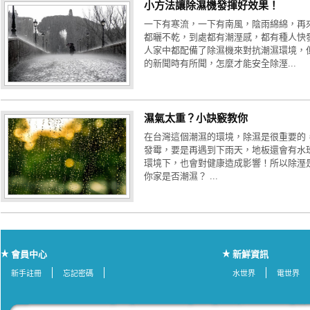
小方法讓除濕機發揮好效果！
一下有寒流，一下有南風，陰雨綿綿，再
都曬不乾，到處都有潮溼感，都有種人快
人家中都配備了除濕機來對抗潮濕環境，
的新聞時有所聞，怎麼才能安全除溼...
濕氣太重？小訣竅教你
在台灣這個潮濕的環境，除濕是很重要的
發霉，要是再遇到下雨天，地板還會有水
環境下，也會對健康造成影響！所以除溼
你家是否潮濕？ ...
會員中心
新鮮資訊
新手註冊
忘記密碼
水世界
電世界